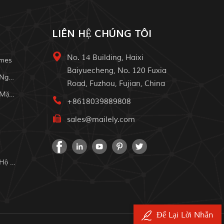
LIÊN HỆ CHÚNG TÔI
No. 14 Building, Haixi
omes
Baiyuecheng, No. 120 Fuxia
Hệ Thống Năng Lượng Mặt Trời Ngoài Trời
Road, Fuzhou, Fujian, China
Tắt Hệ Thống Nhà Năng Lượng Mặt Trời
+8618039889808
sales@mailely.com
Hệ Thống Năng Lượng Mặt Trời Hộ Gia Đình
Để Lại Lời Nhắn