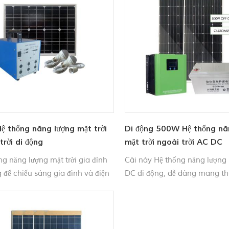
ệ thống năng lượng mặt trời
Di động 500W Hệ thống nă
trời di động
mặt trời ngoài trời AC DC
ng năng lượng mặt trời gia đình
Cái này Hệ thống năng lượng 
g để chiếu sáng gia đình và điện
DC di động, dễ dàng mang th
Sạc. Dễ dàng cài đặt, ứng dụng
dàng cài đặt, dễ dàng sử dụn
i, giá ưu đãi và chất lượng Đảm
dụng: Chiếu sáng tại nhà, ng
mộ làm việc, chiếu sáng cắm t
sáng bên ngoài trời, ect .