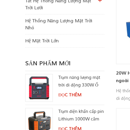
Tắt Hệ Thống Năng Lượng Mặt
Trời Lưới
Hệ Thống Năng Lượng Mặt Trời
Nhỏ
Hệ Mặt Trời Lớn
SẢN PHẨM MỚI
20W H
Trạm năng lượng mặt
ngoài 
trời di động 330W Ổ
Hệ thố
cắm điện AC Pure Sine
ĐỌC THÊM
di độn
Wave
thoại 
Trạm điện khẩn cấp pin
rộng rã
Lithium 1000W cắm
bảo.
trại
ĐỌC THÊM