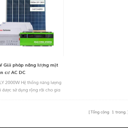
 Giải pháp năng lượng mặt
dân cư AC DC
Y 2000W Hệ thống năng lượng
i được sử dụng rộng rãi cho gia
nhà kính, nó là một năng lượng
i tốt giải pháp. Năng lượng mặt
n cư tốt nhất của bạn Hệ thống.
Tổng cộng
1
trang.