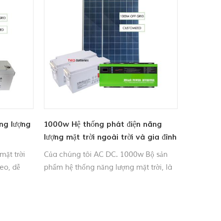
ng lượng
1000w Hệ thống phát điện năng
lượng mặt trời ngoài trời và gia đình
mặt trời
Của chúng tôi AC DC. 1000w Bộ sản
eo, dễ
phẩm hệ thống năng lượng mặt trời, là
g. Ứng
một hệ thống máy phát điện năng
ười hâm
lượng mặt trời tốt nhất để sử dụng tại
rại, chiếu
nhà, sử dụng ngoài trời, như cung cấp
điện gia dụng, chiếu sáng ngoài trời,