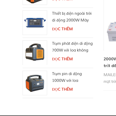
Thiết bị điện ngoài trời
di động 2000W Máy
phát điện năng lượng
ĐỌC THÊM
mặt trời
Trạm phát điện di động
700W với loa không
dây Bluetooth
2000W
ĐỌC THÊM
trời 
Trạm pin di động
MAILEL
1000W với loa
mặt trờ
Bluetooth
đình, 
ĐỌC THÊM
mặt trờ
trời dâ