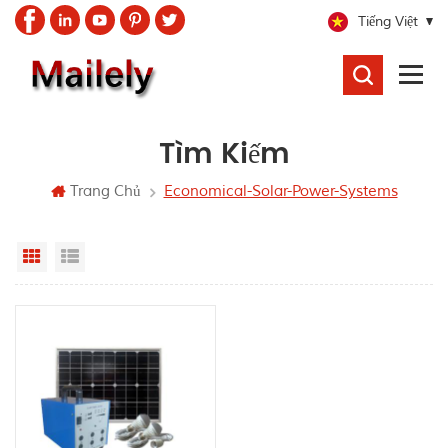
Tiếng Việt
TÌM
KIẾM
Tìm Kiếm
Trang Chủ
Economical-Solar-Power-Systems
Grid View
List View