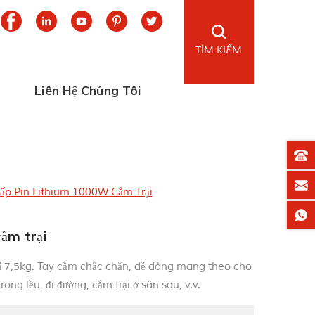
TÌM KIẾM
Liên Hệ Chúng Tôi
ấp Pin Lithium 1000W Cắm Trại
ắm trại
ỉ 7,5kg. Tay cầm chắc chắn, dễ dàng mang theo cho
ong lều, đi đường, cắm trại ở sân sau, v.v.