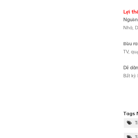
Lợi th
Nguồn 
Nhà, Du
Đầu ra
TV, quạ
Dễ dàn
Bất kỳ
Tags 
T
T