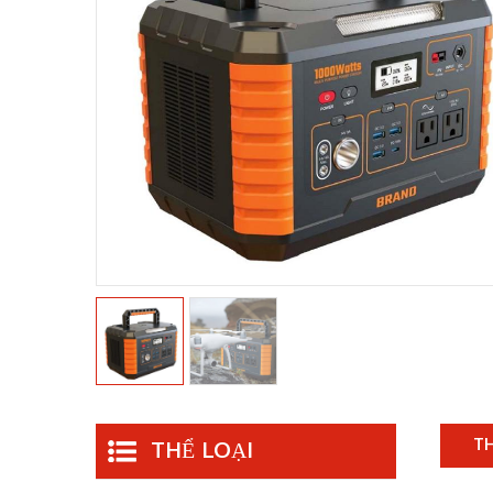
TH
THỂ LOẠI