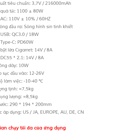
uất tiêu chuẩn: 3.7V / 216000mAh
 quá tải: 1100 ± 80W
 AC: 110V ± 10% / 60HZ
ng đầu ra: Sóng hình sin tinh khiết
 USB: QC3.0 / 18W
 Type-C: PD60W
bật lửa Cigarret: 14V / 8A
 DC55 * 2.1: 14V / 8A
ông dây: 10W
p sạc đầu vào: 12-26V
độ làm việc: -10-40 ℃
ượng tịnh: ≈7,5kg
rọng lượng: ≈8,5kg
hước: 290 * 194 * 200mm
c áp dụng: US / JA, EUROPE, AU, DE, CN
ian chạy tối đa của ứng dụng