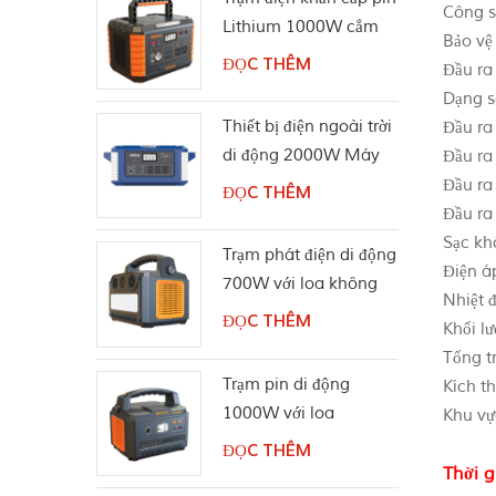
Công s
Lithium 1000W cắm
Bảo vệ
trại
ĐỌC THÊM
Đầu ra
Dạng só
Thiết bị điện ngoài trời
Đầu ra
di động 2000W Máy
Đầu ra
phát điện năng lượng
Đầu ra 
ĐỌC THÊM
mặt trời
Đầu ra
Sạc kh
Trạm phát điện di động
Điện á
700W với loa không
Nhiệt 
dây Bluetooth
ĐỌC THÊM
Khối l
Tổng t
Trạm pin di động
Kích t
1000W với loa
Khu vự
Bluetooth
ĐỌC THÊM
Thời g