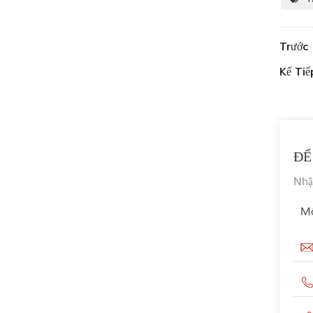
Trước 
Kế Tiế
ĐỂ
Nhập
Mô