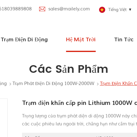
618039889808
sales@mailely.com
Tiếng Việt
Trạm Điện Di Động
Hệ Mặt Trời
Tin Tức
Trạm điện di động song song
Trạm phát điện di động với loa Bluetooth
Trạm phát điện di động 100W-2000W
Tắt hệ thống năng lượng mặt trời lưới
Hệ thống năng lượng mặt trời nhỏ
Các Sản Phẩm
ộng
Trạm Phát Điện Di Động 100W-2000W
Trạm Điện Khẩn C
Trạm điện khẩn cấp pin Lithium 1000W c
Trọng lượng của trạm phát điện di động 1000W này ch
các cuộc phiêu lưu ngoài trời, chẳng hạn như cắm trại tr