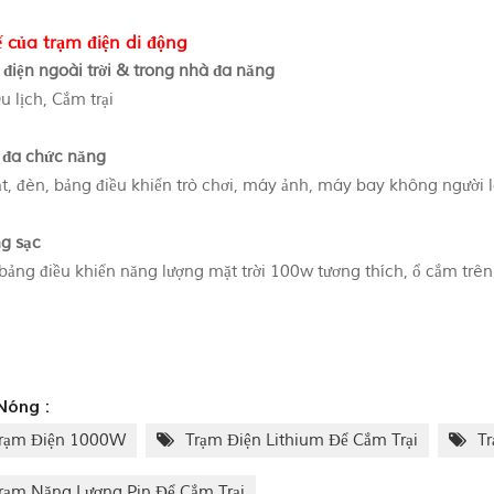
ế của trạm điện di động
điện ngoài trời & trong nhà đa năng
 lịch, Cắm trại
 đa chức năng
t, đèn, bảng điều khiển trò chơi, máy ảnh, máy bay không người lá
g sạc
 bảng điều khiển năng lượng mặt trời 100w tương thích, ổ cắm trê
Nóng :
rạm Điện 1000W
Trạm Điện Lithium Để Cắm Trại
Tr
rạm Năng Lượng Pin Để Cắm Trại