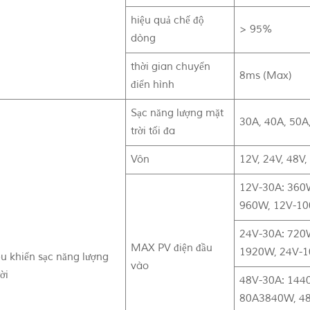
hiệu quả chế độ
> 95%
dòng
thời gian chuyển
8ms (Max)
điển hình
Sạc năng lượng mặt
30A, 40A, 50A
trời tối đa
Vôn
12V, 24V, 48V,
12V-30A: 360
960W, 12V-10
24V-30A: 720
MAX PV điện đầu
1920W, 24V-1
ều khiển sạc năng lượng
vào
ời
48V-30A: 144
80A3840W, 48