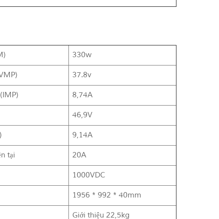
M)
330w
 (VMP)
37.8v
 (IMP)
8,74A
46,9V
)
9,14A
n tại
20A
1000VDC
1956 * 992 * 40mm
Giới thiệu 22,5kg