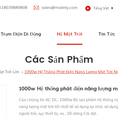
618039889808
sales@mailely.com
Tiếng Việt
Trạm Điện Di Động
Hệ Mặt Trời
Tin Tức
Trạm điện di động song song
Trạm phát điện di động với loa Bluetooth
Trạm phát điện di động 100W-2000W
Tắt hệ thống năng lượng mặt trời lưới
Hệ thống năng lượng mặt trời nhỏ
Các Sản Phẩm
ặt Trời Lớn
1000w Hệ Thống Phát Điện Năng Lượng Mặt Trời Ng
1000w Hệ thống phát điện năng lượng mặt
Của chúng tôi AC DC.
1000w
Bộ sản phẩm hệ thống nă
năng lượng mặt trời tốt nhất để sử dụng tại nhà, sử dụn
ngoài trời, sạc thiết bị, vv . Dễ dàng Cài đặt.