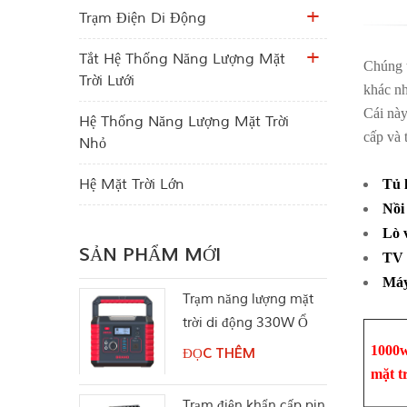
Trạm Điện Di Động
Tắt Hệ Thống Năng Lượng Mặt
Chúng t
Trời Lưới
khác nh
Cái này
Hệ Thống Năng Lượng Mặt Trời
cấp và 
Nhỏ
Hệ Mặt Trời Lớn
Tủ 
Nồi
Lò 
SẢN PHẨM MỚI
TV 
Máy
Trạm năng lượng mặt
trời di động 330W Ổ
cắm điện AC Pure Sine
1000
ĐỌC THÊM
Wave
mặt t
Trạm điện khẩn cấp pin