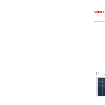
Solar P
Tấm pi