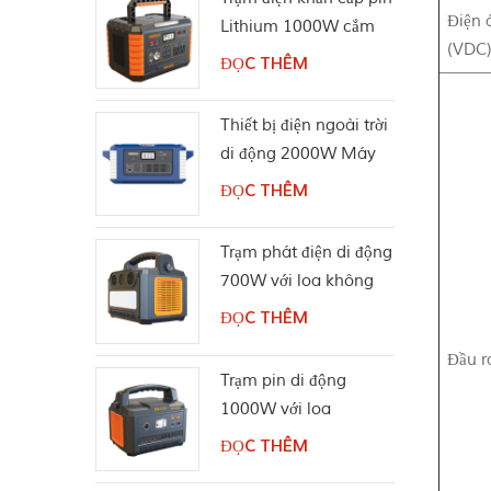
Điện 
Lithium 1000W cắm
(VDC
trại
ĐỌC THÊM
Thiết bị điện ngoài trời
di động 2000W Máy
phát điện năng lượng
ĐỌC THÊM
mặt trời
Trạm phát điện di động
700W với loa không
dây Bluetooth
ĐỌC THÊM
Đầu r
Trạm pin di động
1000W với loa
Bluetooth
ĐỌC THÊM