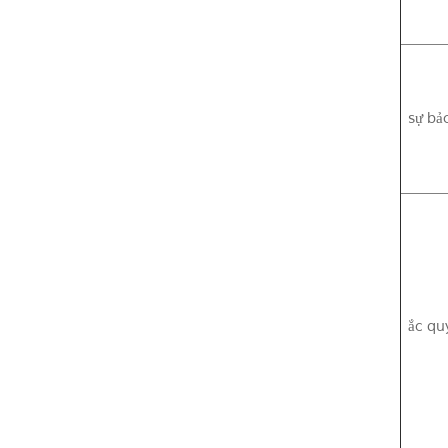
sự bả
ắc qu