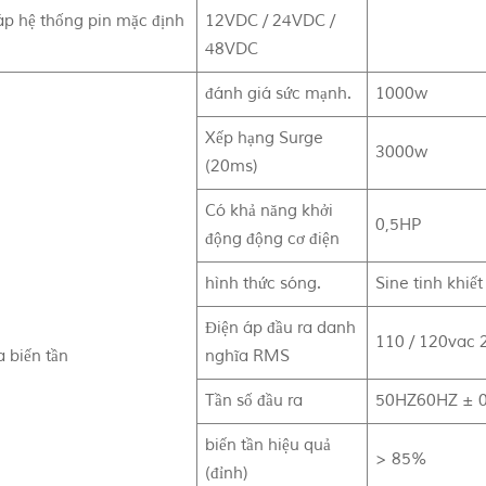
áp hệ thống pin mặc định
12VDC / 24VDC /
)
48VDC
đánh giá sức mạnh.
1000w
Xếp hạng Surge
3000w
(20ms)
Có khả năng khởi
0,5HP
động động cơ điện
hình thức sóng.
Sine tinh khiế
Điện áp đầu ra danh
110 / 120vac 
a biến tần
nghĩa RMS
Tần số đầu ra
50HZ60HZ ± 0
biến tần hiệu quả
> 85%
(đỉnh)