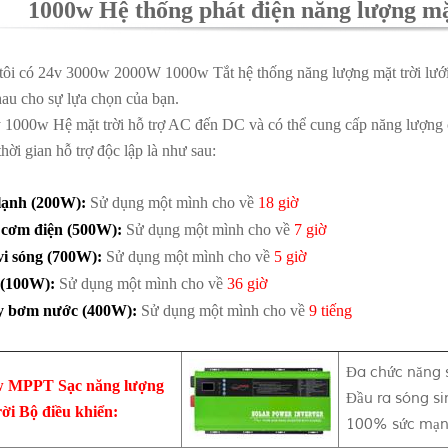
1000w Hệ thống phát điện năng lượng mặt
ôi có 24v 3000w 2000W 1000w Tắt hệ thống năng lượng mặt trời lưới đ
au cho sự lựa chọn của bạn.
 1000w Hệ mặt trời hỗ trợ AC đến DC và có thể cung cấp năng lượng c
thời gian hỗ trợ độc lập là như sau:
lạnh (200W):
Sử dụng một mình cho về
18 giờ
 cơm điện (500W):
Sử dụng một mình cho về
7 giờ
vi sóng (700W):
Sử dụng một mình cho về
5 giờ
(100W):
Sử dụng một mình cho về
36 giờ
 bơm nước (400W):
Sử dụng một mình cho về
9 tiếng
Đa chức năng 
w MPPT Sạc năng lượng
Đầu ra sóng si
rời Bộ điều khiển:
100% sức mạnh