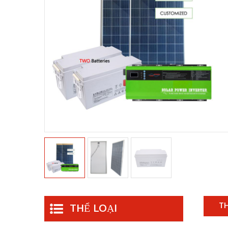
TH
THỂ LOẠI