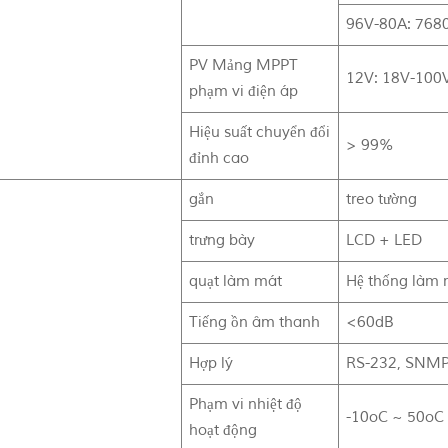
96V-80A: 768
PV Mảng MPPT
12V: 18V-100V
phạm vi điện áp
Hiệu suất chuyển đổi
> 99%
đỉnh cao
gắn
treo tường
trưng bày
LCD + LED
quạt làm mát
Hệ thống làm 
Tiếng ồn âm thanh
<60dB
Hợp lý
RS-232, SNMP, 
Phạm vi nhiệt độ
-10oC ~ 50oC
hoạt động