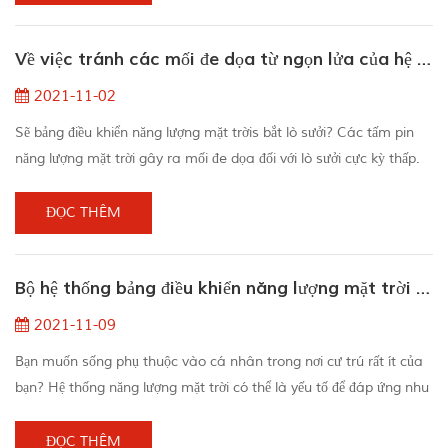
không được kết nối với lưới điện nên pin đóng một vai trò quan
trọng trong việc lưu trữ năng lượng. "Một báo cáo khảo sát người
Về việc tránh các mối đe dọa từ ngọn lửa của hệ thống điện mặt trời
tiêu dùng từ tổ ...
2021-11-02
Sẽ bảng điều khiển năng lượng mặt trờis bắt lò sưởi? Các tấm pin
năng lượng mặt trời gây ra mối đe dọa đối với lò sưởi cực kỳ thấp.
Sự thật là, tạp chí Photon thông tin nhiều nhất là 1 lần ăn mừng
trên một vạn lượt cài đặt. Do đó, những ngôi nhà được xây dựng
ĐỌC THÊM
với các tấm pin năng lượng mặt trời được đặt đúng cách sẽ không
có khả năng bắt được lò sưởi. Khi sản xuất các tấm pin năng lượng
Bộ hệ thống bảng điều khiển năng lượng mặt trời tốt nhất cho hộ gia đình của bạn
mặt trời, ...
2021-11-09
Bạn muốn sống phụ thuộc vào cá nhân trong nơi cư trú rất ít của
bạn? Hệ thống năng lượng mặt trời có thể là yếu tố để đáp ứng nhu
cầu năng lượng của bạn! May mắn cho những người như chúng ta,
sống sót trong một nơi cư trú trên mặt trời chưa bao giờ đơn giản
ĐỌC THÊM