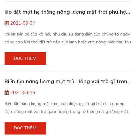
và có thể cung cấp năng lượng cho điện thoại di động vào ban
lắp đặt một hệ thống năng lượng mặt trời phù hợp để sử dụng trong gia đình
ngày thay vì trong bón...
2021-09-07
với sự tiến bộ của xã hội, nhu cầu sử dụng điện của chúng ta ngày
càng cao.Khi thời tiết trở nên cực lạnh hoặc cực nóng, việc tiêu thụ
năng lượng của các thiết bị gia dụng hoặc hóa đơn tiền điện của
công ty trở nên rất tốn kém.vì vậy năng lượng thay thế mặt trời đã
ĐỌC THÊM
xuất hiện.để sử dụng năng lượng mặt trời, bạn cần cài đặt hệ thống
năng lượng mặt trời gia đình. bạn có thể biết rằng năng lượng mặt
Biến tần năng lượng mặt trời đóng vai trò gì trong Hệ thống điện mặt trời gia đình
t...
2021-09-15
Biến tần năng lượng mặt trời , còn được gọi là bộ biến tần quang
điện, đóng một vai trò quan trọng trong hệ thống năng lượng mặt
trời . Hầu hết trong số họ được coi là bộ não của dự án. Biến tần
bảng điều khiển năng lượng mặt trời rất tốt để chuyển đổi dòng điện
ĐỌC THÊM
một chiều thành dòng điện xoay chiều. Dòng điện một chiều là