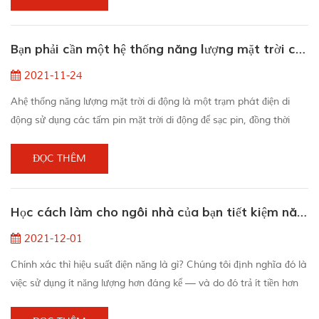
hơn thế. Những tiến bộ trong những thập kỷ gần đây đã làm cho
công nghệ quang điện trở nên có giá cả phải chăng hơn cộng với
Bạn phải cần một hệ thống năng lượng mặt trời có thể vận chuyển dễ dàng
khả năng tiếp cận...
2021-11-24
Ahệ thống năng lượng mặt trời di động là một trạm phát điện di
động sử dụng các tấm pin mặt trời di động để sạc pin, đồng thời
nguồn điện lưu giữ có thể được sử dụng để sạc hoặc vận hành các
sản phẩm khác. Khi biến đổi khí hậu liên tục tác động đến hành
ĐỌC THÊM
tinh trái đất như các điều kiện khắc nghiệt, điều kiện gia tăng, phạm
vi nước dâng, v.v., chúng ta phải tìm ra các biện pháp khắc phục
Học cách làm cho ngôi nhà của bạn tiết kiệm năng lượng hơn nhiều
lâu dài cho...
2021-12-01
Chính xác thì hiệu suất điện năng là gì? Chúng tôi định nghĩa đó là
việc sử dụng ít năng lượng hơn đáng kể — và do đó trả ít tiền hơn
đáng kể — để đạt được cùng một mức độ thoải mái và dễ dàng