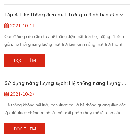
dòng điện chạy theo một chiều trong mạch và hỗ trợ cung cấp
Lắp đặt hệ thống điện mặt trời gia đình bạn cần vào mùa hè
dòng điện khi kh...
2021-10-11
Con đường của cầm tay hệ thống điện mặt trời hoạt động rất đơn
giản: hệ thống năng lượng mặt trời biến ánh nắng mặt trời thành
năng lượng điện, các dây cáp cho các tấm pin mặt trời kết nối với
bộ biến tần, và bộ biến tần cũng thay đổi cường độ dòng điện một
ĐỌC THÊM
chiều (dòng điện một chiều) thành năng lượng dòng điện xoay chiều
(dòng điện xoay chiều) mà thiết bị của bạn có thể Do đó, năng
Sử dụng năng lượng sạch: Hệ thống năng lượng mặt trời không nối lưới
lượng được tạo...
2021-10-27
Hệ thống không nối lưới, còn được gọi là hệ thống quang điện độc
lập, đã được chứng minh là một giải pháp thay thế tốt cho các
vùng sâu vùng xa, bởi vì kết nối với lưới điện công cộng ở những nơi
này là một nhiệm vụ tốn kém hoặc không thực tế. Vì hệ thống
ĐỌC THÊM