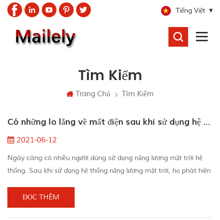
Tiếng Việt
TÌM
KIẾM
Tìm Kiếm
Trang Chủ
Tìm Kiếm
Có những lo lắng về mất điện sau khi sử dụng hệ thống năng lượng mặt trời
2021-06-12
Ngày càng có nhiều người dùng sử dụng năng lượng mặt trời hệ
thống. Sau khi sử dụng hệ thống năng lượng mặt trời, họ phát hiện
ra rằng thế hệ điện hàng ngày không gặp nhau Kỳ vọng. Cho Ví
dụ, một số người cài đặt 3kw Hệ thống năng lượng mặt trời, nhưng
ĐỌC THÊM
chỉ sản xuất 5 đến 6kw / H một ngày, và một số thậm chí thấp