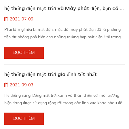
hơn. tại sao? Ai đã đánh cắp của tôi Điện? Có những khía cạnh
hệ thống điện mặt trời và Máy phát điện, bạn có chọn
theo dõi: Điện áp của dâ...
2021-07-09
Phải làm gì nếu bị mất điện, mặc dù máy phát điện đã là phương
tiện dự phòng phổ biến cho những trường hợp mất điện lưới trong
nhiều thập kỷ, hệ thống điện mặt trờihiện đang là một lựa chọn khả
thi hơn được xem xét bởi chủ nhà. 1. âm thanh: máy phát điện
ĐỌC THÊM
thường ít ồn hơn máy phát điện di động, nhưng chúng vẫn có thể
tạo ra âm thanh Đối với người trầm lặng nhất, hãy tưởng tượng
hệ thống điện mặt trời gia đình tốt nhất
một động cơ xe máy đ...
2021-09-03
Hệ thống năng lượng mặt trời xanh và thân thiện với môi trường
hiện đang được sử dụng rộng rãi trong các lĩnh vực khác nhau để
mang lại điện năng cho chúng ta.trong hệ thống năng lượng mặt
trời gia đình có thể mang điện đến nhà và tiết kiệm chi phí.hệ
ĐỌC THÊM
thống năng lượng mặt trời di động cho phép chúng ta ở ngoài trời