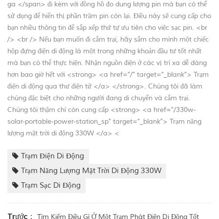
ga </span> đi kèm với đồng hồ đo dung lượng pin mà bạn có thể
sử dụng để hiển thị phần trăm pin còn lại. Điều này sẽ cung cấp cho
bạn nhiều thông tin để sắp xếp thứ tự ưu tiên cho việc sạc pin. <br
/> <br /> Nếu bạn muốn đi cắm trại, hãy sắm cho mình một chiếc
hộp đựng điện di động là một trong những khoản đầu tư tốt nhất
mà bạn có thể thực hiện. Nhận nguồn điện ở các vị trí xa dễ dàng
hơn bao giờ hết với <strong> <a href="/" target="_blank"> Trạm
điện di động qua thư điện tử </a> </strong>. Chúng tôi đã làm
chúng đặc biệt cho những người đang di chuyển và cắm trại.
Chúng tôi thậm chí còn cung cấp <strong> <a href="/330w-
solar-portable-power-station_sp" target="_blank"> Trạm năng
lượng mặt trời di động 330W </a> <
Trạm Điện Di Động
Trạm Năng Lượng Mặt Trời Di Động 330W
Trạm Sạc Di Động
Trước :
Tìm Kiếm Điều Gì Ở Một Trạm Phát Điện Di Động Tốt