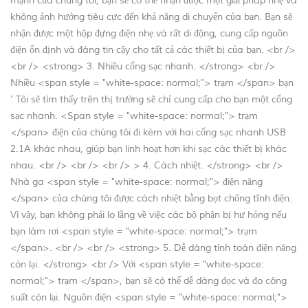
mạnh của chúng tôi, bạn sẽ có thể nhận được một giải pháp nhẹ và
không ảnh hưởng tiêu cực đến khả năng di chuyển của bạn. Bạn sẽ
nhận được một hộp đựng điện nhẹ và rất di động, cung cấp nguồn
điện ổn định và đáng tin cậy cho tất cả các thiết bị của bạn. <br />
<br /> <strong> 3. Nhiều cổng sạc nhanh. </strong> <br />
Nhiều <span style = "white-space: normal;"> trạm </span> bạn
' Tôi sẽ tìm thấy trên thị trường sẽ chỉ cung cấp cho bạn một cổng
sạc nhanh. <Span style = "white-space: normal;"> trạm
</span> điện của chúng tôi đi kèm với hai cổng sạc nhanh USB
2.1A khác nhau, giúp bạn linh hoạt hơn khi sạc các thiết bị khác
nhau. <br /> <br /> <br /> > 4. Cách nhiệt. </strong> <br />
Nhà ga <span style = "white-space: normal;"> điện năng
</span> của chúng tôi được cách nhiệt bằng bọt chống tĩnh điện.
Vì vậy, bạn không phải lo lắng về việc các bộ phận bị hư hỏng nếu
bạn làm rơi <span style = "white-space: normal;"> trạm
</span>. <br /> <br /> <strong> 5. Dễ dàng tính toán điện năng
còn lại. </strong> <br /> Với <span style = "white-space:
normal;"> trạm </span>, bạn sẽ có thể dễ dàng đọc và đo công
suất còn lại. Nguồn điện <span style = "white-space: normal;">