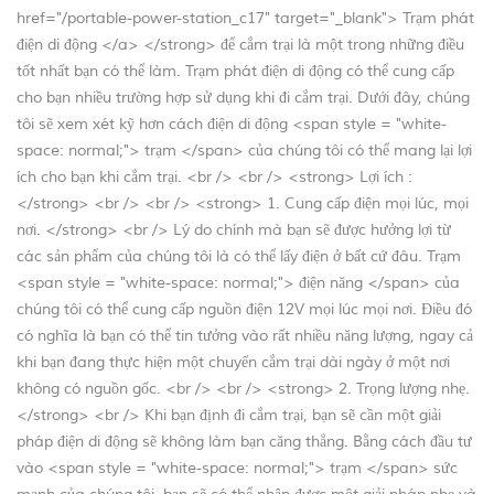
href="/portable-power-station_c17" target="_blank"> Trạm phát
điện di động </a> </strong> để cắm trại là một trong những điều
tốt nhất bạn có thể làm. Trạm phát điện di động có thể cung cấp
cho bạn nhiều trường hợp sử dụng khi đi cắm trại. Dưới đây, chúng
tôi sẽ xem xét kỹ hơn cách điện di động <span style = "white-
space: normal;"> trạm </span> của chúng tôi có thể mang lại lợi
ích cho bạn khi cắm trại. <br /> <br /> <strong> Lợi ích :
</strong> <br /> <br /> <strong> 1. Cung cấp điện mọi lúc, mọi
nơi. </strong> <br /> Lý do chính mà bạn sẽ được hưởng lợi từ
các sản phẩm của chúng tôi là có thể lấy điện ở bất cứ đâu. Trạm
<span style = "white-space: normal;"> điện năng </span> của
chúng tôi có thể cung cấp nguồn điện 12V mọi lúc mọi nơi. Điều đó
có nghĩa là bạn có thể tin tưởng vào rất nhiều năng lượng, ngay cả
khi bạn đang thực hiện một chuyến cắm trại dài ngày ở một nơi
không có nguồn gốc. <br /> <br /> <strong> 2. Trọng lượng nhẹ.
</strong> <br /> Khi bạn định đi cắm trại, bạn sẽ cần một giải
pháp điện di động sẽ không làm bạn căng thẳng. Bằng cách đầu tư
vào <span style = "white-space: normal;"> trạm </span> sức