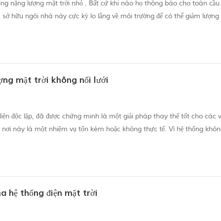
ống năng lượng mặt trời nhỏ . Bất cứ khi nào họ thông báo cho toàn cầu
ủ sở hữu ngôi nhà này cực kỳ lo lắng về môi trường để có thể giảm lượng 
ch tinh tế. Tấm pin mặt trời đã có được vẻ đẹp, nhưng cũng như với bất 
ng mặt trời không nối lưới
điện độc lập, đã được chứng minh là một giải pháp thay thế tốt cho các 
ững nơi này là một nhiệm vụ tốn kém hoặc không thực tế. Vì hệ thống khô
trong việc lưu trữ năng lượng. "Một báo cáo khảo sát người tiêu dùng từ t
a hệ thống điện mặt trời