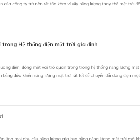
ện của công ty trở nên rất tốn kém.vì vậy năng lượng thay thế mặt trời đ
ng năng lượng mặt trời gia đình. bạn có thể biết rằng năng lượng mặt t...
ì trong Hệ thống điện mặt trời gia đình
 quang điện, đóng một vai trò quan trọng trong hệ thống năng lượng mặt t
 bảng điều khiển năng lượng mặt trời rất tốt để chuyển đổi dòng điện một
điện chạy theo một chiều trong mạch và hỗ trợ cung cấp dòng điện khi k
ới
 đáp ứng mọi nhu cầu năng lượng của bạn bằng năng lượng mặt trời mà k