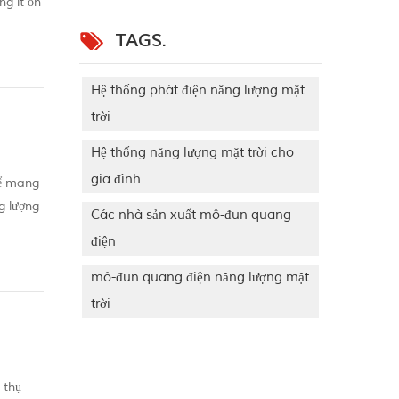
ng ít ồn
 xe máy
TAGS.
Hệ thống phát điện năng lượng mặt
trời
Hệ thống năng lượng mặt trời cho
gia đình
để mang
ng lượng
Các nhà sản xuất mô-đun quang
bón...
điện
mô-đun quang điện năng lượng mặt
trời
 thụ