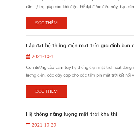
cần sự trợ giúp của lưới điện. Để đạt được điều này, bạn cầ
được ghép nối với hệ thống lưu trữ năng lượng tại nơi sử dụ
ĐỌC THÊM
Lắp đặt hệ thống điện mặt trời gia đình bạn
2021-10-11
Con đường của cầm tay hệ thống điện mặt trời hoạt động r
lượng điện, các dây cáp cho các tấm pin mặt trời kết nối 
điện một chiều) thành năng lượng dòng điện xoay chiều (dò
ĐỌC THÊM
Hệ thống năng lượng mặt trời khả thi
2021-10-20