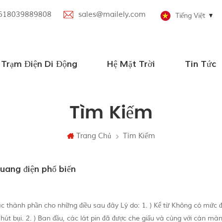
618039889808
sales@mailely.com
Tiếng Việt
Trạm Điện Di Động
Hệ Mặt Trời
Tin Tức
Trạm điện di động song song
Trạm phát điện di động với loa Bluetooth
Trạm phát điện di động 100W-2000W
Tắt hệ thống năng lượng mặt trời lưới
Hệ thống năng lượng mặt trời nhỏ
Tìm Kiếm
Trang Chủ
Tìm Kiếm
uang điện phổ biến
c thành phần cho những điều sau đây Lý do: 1. ) Kể từ Không có mức 
hi hút bụi. 2. ) Ban đầu, các lát pin đã được che giấu và cùng với cán m