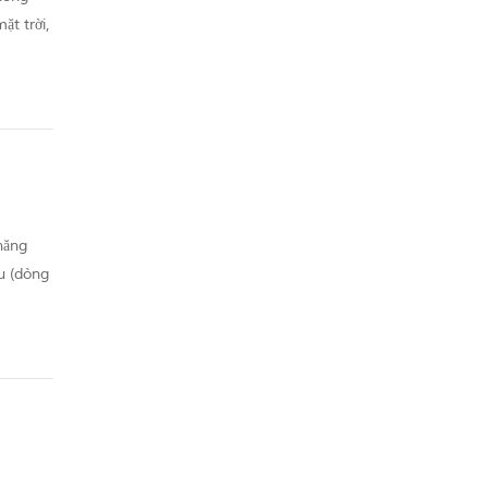
ặt trời,
.
năng
ều (dòng
ạo...