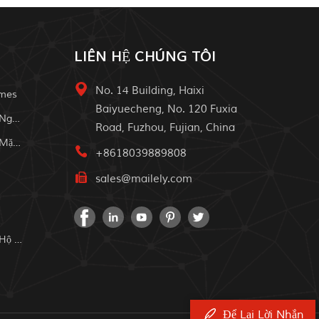
LIÊN HỆ CHÚNG TÔI
No. 14 Building, Haixi
omes
Baiyuecheng, No. 120 Fuxia
Hệ Thống Năng Lượng Mặt Trời Ngoài Trời
Road, Fuzhou, Fujian, China
Tắt Hệ Thống Nhà Năng Lượng Mặt Trời
+8618039889808
sales@mailely.com
Hệ Thống Năng Lượng Mặt Trời Hộ Gia Đình
Để Lại Lời Nhắn