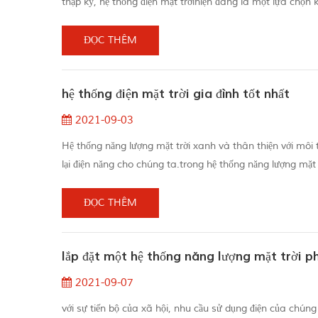
thập kỷ, hệ thống điện mặt trờihiện đang là một lựa chọn
hơn máy phát điện di động, nhưng chúng vẫn có thể tạo 
đ...
ĐỌC THÊM
hệ thống điện mặt trời gia đình tốt nhất
2021-09-03
Hệ thống năng lượng mặt trời xanh và thân thiện với môi
lại điện năng cho chúng ta.trong hệ thống năng lượng mặt 
mặt trời di động cho phép chúng ta ở ngoài trời và có thể
ĐỌC THÊM
lắp đặt một hệ thống năng lượng mặt trời p
2021-09-07
với sự tiến bộ của xã hội, nhu cầu sử dụng điện của chúng 