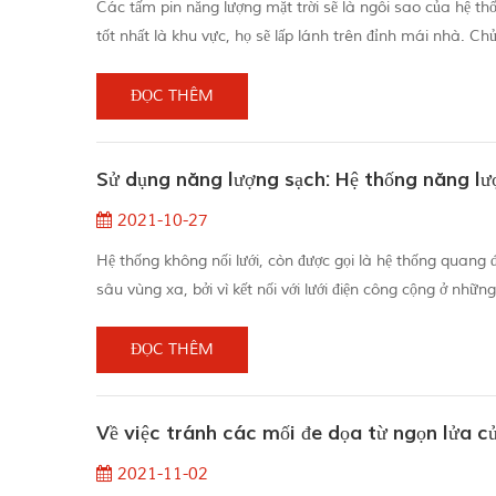
Các tấm pin năng lượng mặt trời sẽ là ngôi sao của hệ th
tốt nhất là khu vực, họ sẽ lấp lánh trên đỉnh mái nhà. Ch
co2 của gia đình trong khi giảm hóa đơn năng lượng một cá
ĐỌC THÊM
Sử dụng năng lượng sạch: Hệ thống năng lượ
2021-10-27
Hệ thống không nối lưới, còn được gọi là hệ thống quang 
sâu vùng xa, bởi vì kết nối với lưới điện công cộng ở nh
kết nối với lưới điện nên pin đóng một vai trò quan trọng 
ĐỌC THÊM
Về việc tránh các mối đe dọa từ ngọn lửa củ
2021-11-02