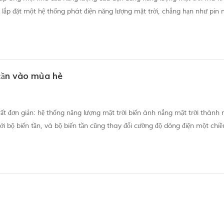
n lắp đặt một hệ thống phát điện năng lượng mặt trời, chẳng hạn như pin m
ng điện (nhà của bạn). Bất kỳ lưới điện nào cũng bắt đầu bằng việc phát..
 cần vào mùa hè
ất đơn giản: hệ thống năng lượng mặt trời biến ánh nắng mặt trời thành 
với bộ biến tần, và bộ biến tần cũng thay đổi cường độ dòng điện một chi
ng điện xoay chiều) mà thiết bị của bạn có thể Do đó, năng lượng được t