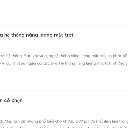
ần, vấn đề cử chỉ khiến hai bàn tay ấn vào pin Slice. 2. Có những bong b
ng hệ thống năng lượng mặt trời
ời hệ thống. Sau khi sử dụng hệ thống năng lượng mặt trời, họ phát hiệ
Ví dụ, một số người cài đặt 3kw Hệ thống năng lượng mặt trời, nhưng c
n. tại sao? Ai đã đánh cắp của tôi Điện? Có những khía cạnh theo dõi: 
ạn có chọn
phương tiện dự phòng phổ biến cho những trường hợp mất điện lưới tron