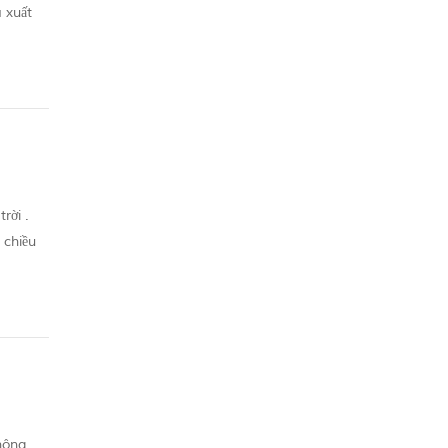
ã xuất
rời .
 chiều
h...
hông