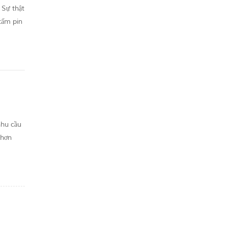
 Sự thật
tấm pin
nhu cầu
 hơn
 năng