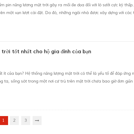
ấm pin năng lượng mặt trời gây ra mối đe dọa đối với lò sưởi cực kỳ thấp.
trên một vạn lượt cài đặt. Do đó, những ngôi nhà được xây dựng với các 
g bắt được lò sưởi. Khi sản xuất các tấm pin năng lượng mặt trời, ...
trời tốt nhất cho hộ gia đình của bạn
 ít của bạn? Hệ thống năng lượng mặt trời có thể là yếu tố để đáp ứng 
a, sống sót trong một nơi cư trú trên mặt trời chưa bao giờ đơn giản
ho công nghệ quang điện trở nên có giá cả phải chăng hơn cộng với khả
1
2
3