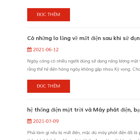
EVA vẫn còn rất tốt tính trôi chảy. 3. ) Khi Nâng thành ph
ĐỌC THÊM
Có những lo lắng về mất điện sau khi sử dụ
2021-06-12
Ngày càng có nhiều người dùng sử dụng năng lượng mặt tr
rằng thế hệ điện hàng ngày không gặp nhau Kỳ vọng. Cho 
xuất 5 đến 6kw / H một ngày, và một số thậm chí thấp hơ
của dâ...
ĐỌC THÊM
hệ thống điện mặt trời và Máy phát điện, b
2021-07-09
Phải làm gì nếu bị mất điện, mặc dù máy phát điện đã là 