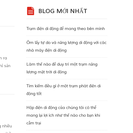
óng t...
BLOG MỚI NHẤT
Trạm điện di động để mang theo bên mình
Ôm lấy tự do và năng lượng di động với các
nhà máy điện di động
n ra
Làm thế nào để duy trì một trạm năng
hỉ sản
lượng mặt trời di động
Điện áp
Tìm kiếm điều gì ở một trạm phát điện di
động tốt
Hộp điện di động của chúng tôi có thể
mang lại lợi ích như thế nào cho bạn khi
cắm trại
g nhiều