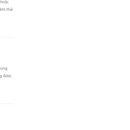
 hoặc
khí thải
kỳ...
vùng
ng được
ổ ...