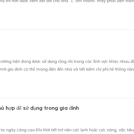
 khả thi hơn được xem xét bởi chủ nhà. 1. âm thanh: máy phát điện thườ
ra âm thanh Đối với người trầm lặng nhất, hãy tưởng tượng một động cơ
 trường hiện đang được sử dụng rộng rãi trong các lĩnh vực khác nhau 
trời gia đình có thể mang điện đến nhà và tiết kiệm chi phí.hệ thống nă
 cung cấp năng lượng cho điện thoại di động vào ban ngày thay vì trong 
hù hợp để sử dụng trong gia đình
ta ngày càng cao.Khi thời tiết trở nên cực lạnh hoặc cực nóng, việc tiêu