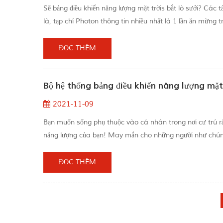
Sẽ bảng điều khiển năng lượng mặt trờis bắt lò sưởi? Các t
là, tạp chí Photon thông tin nhiều nhất là 1 lần ăn mừng 
năng lượng mặt trời được đặt đúng cách sẽ không có khả năn
ĐỌC THÊM
Bộ hệ thống bảng điều khiển năng lượng mặt 
2021-11-09
Bạn muốn sống phụ thuộc vào cá nhân trong nơi cư trú rất
năng lượng của bạn! May mắn cho những người như chúng t
thế. Những tiến bộ trong những thập kỷ gần đây đã làm c
tiếp cận...
ĐỌC THÊM