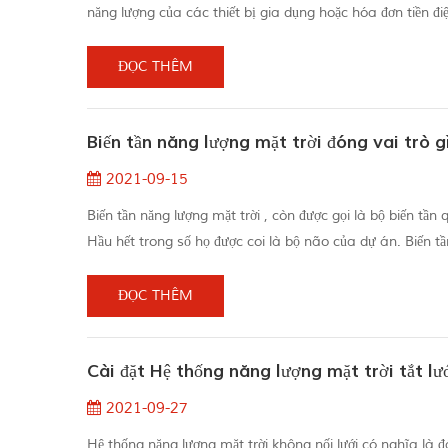
năng lượng của các thiết bị gia dụng hoặc hóa đơn tiền đi
hiện.để sử dụng năng lượng mặt trời, bạn cần cài đặt hệ thố
ĐỌC THÊM
Biến tần năng lượng mặt trời đóng vai trò g
2021-09-15
Biến tần năng lượng mặt trời , còn được gọi là bộ biến tần
Hầu hết trong số họ được coi là bộ não của dự án. Biến tần
thành dòng điện xoay chiều. Dòng điện một chiều là dòng 
ĐỌC THÊM
Cài đặt Hệ thống năng lượng mặt trời tắt lư
2021-09-27
Hệ thống năng lượng mặt trời không nối lưới có nghĩa là