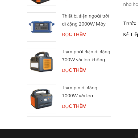
nhà ho
Thiết bị điện ngoài trời
Trước 
di động 2000W Máy
phát điện năng lượng
Kế Tiế
ĐỌC THÊM
mặt trời
Trạm phát điện di động
700W với loa không
dây Bluetooth
ĐỌC THÊM
Trạm pin di động
1000W với loa
Bluetooth
ĐỌC THÊM