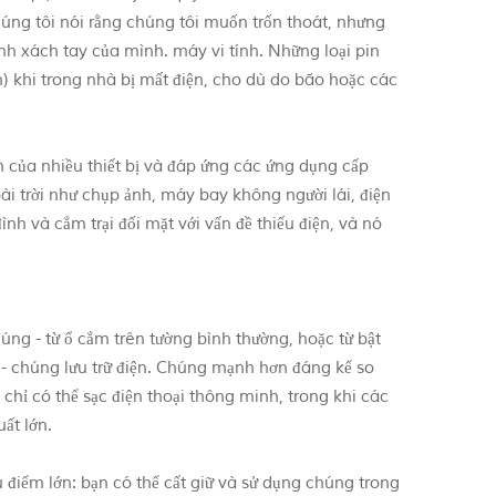
 Chúng tôi nói rằng chúng tôi muốn trốn thoát, nhưng
h xách tay của mình. máy vi tính. Những loại pin
n) khi trong nhà bị mất điện, cho dù do bão hoặc các
n của nhiều thiết bị và đáp ứng các ứng dụng cấp
ài trời như chụp ảnh, máy bay không người lái, điện
ình và cắm trại đối mặt với vấn đề thiếu điện, và nó
úng - từ ổ cắm trên tường bình thường, hoặc từ bật
g - chúng lưu trữ điện. Chúng mạnh hơn đáng kể so
g chỉ có thể sạc điện thoại thông minh, trong khi các
ất lớn.
u điểm lớn: bạn có thể cất giữ và sử dụng chúng trong