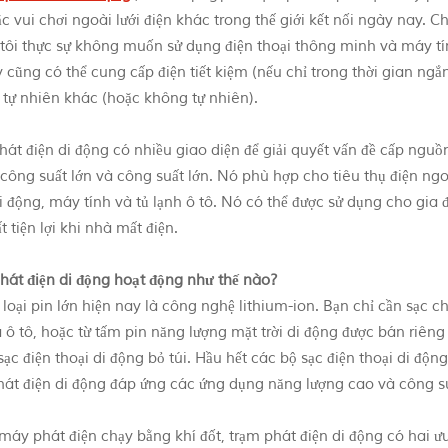
ặc vui chơi ngoài lưới điện khác trong thế giới kết nối ngày nay.
tôi thực sự không muốn sử dụng điện thoại thông minh và máy tín
 cũng có thể cung cấp điện tiết kiệm (nếu chỉ trong thời gian ngắ
n tự nhiên khác (hoặc không tự nhiên).
hát điện di động có nhiều giao diện để giải quyết vấn đề cấp nguồ
công suất lớn và công suất lớn. Nó phù hợp cho tiêu thụ điện ngo
i động, máy tính và tủ lạnh ô tô. Nó có thể được sử dụng cho gia đ
t tiện lợi khi nhà mất điện.
hát điện di động hoạt động như thế nào?
oại pin lớn hiện nay là công nghệ lithium-ion. Bạn chỉ cần sạc ch
a ô tô, hoặc từ tấm pin năng lượng mặt trời di động được bán riên
sạc điện thoại di động bỏ túi. Hầu hết các bộ sạc điện thoại di độn
hát điện di động đáp ứng các ứng dụng năng lượng cao và công su
máy phát điện chạy bằng khí đốt, trạm phát điện di động có hai ư