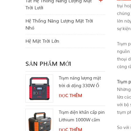
Tắt Hệ Thống Năng Lượng Mặt
trại ho
Trời Lưới
chúng 
Hệ Thống Năng Lượng Mặt Trời
lớn này
Nhỏ
sự kiệ
Hệ Mặt Trời Lớn
Trạm p
nguồn 
thoại d
SẢN PHẨM MỚI
cũng rấ
Trạm năng lượng mặt
Trạm p
trời di động 330W Ổ
Những l
cắm điện AC Pure Sine
ĐỌC THÊM
lửa củ
Wave
với bộ 
Trạm điện khẩn cấp pin
trạm p
Lithium 1000W cắm
trại
So với 
ĐỌC THÊM