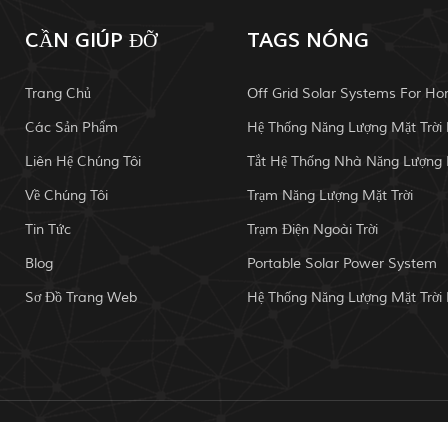
CẦN GIÚP ĐỠ
TAGS NÓNG
Trang Chủ
Off Grid Solar Systems For H
Các Sản Phẩm
Liên Hệ Chúng Tôi
Về Chúng Tôi
Trạm Năng Lượng Mặt Trời
Tin Tức
Trạm Điện Ngoài Trời
Blog
Portable Solar Power System
Sơ Đồ Trang Web
ản quyền.: 2026 Mailely Solar Tech Co., Ltd. Đã đăng ký Bản qu