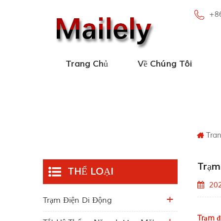
+8
Trang Chủ
Về Chúng Tôi
Tra
Trạm 
THỂ LOẠI
20
Trạm Điện Di Động
Trạm đ