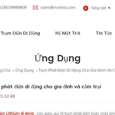
618039889808
sales@mailely.com
Tiếng Việt
Trạm Điện Di Động
Hệ Mặt Trời
Tin Tức
Trạm điện di động song song
Trạm phát điện di động với loa Bluetooth
Trạm phát điện di động 100W-2000W
Tắt hệ thống năng lượng mặt trời lưới
Hệ thống năng lượng mặt trời nhỏ
Ứng Dụng
ng Chủ
Ứng Dụng
Trạm Phát Điện Di Động Cho Gia Đình Và C
phát điện di động cho gia đình và cắm trại
21-12-28
iện Lithium di động
, còn được gọi là trạm phát điện hoặc máy phát