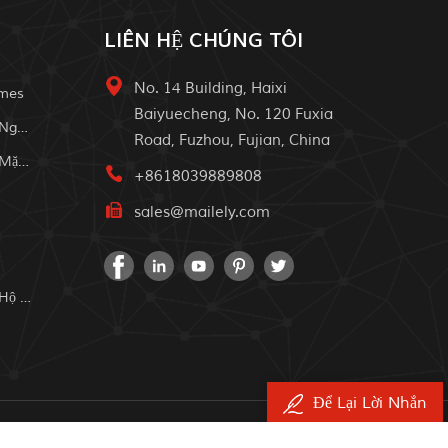
LIÊN HỆ CHÚNG TÔI
No. 14 Building, Haixi
omes
Baiyuecheng, No. 120 Fuxia
Hệ Thống Năng Lượng Mặt Trời Ngoài Trời
Road, Fuzhou, Fujian, China
Tắt Hệ Thống Nhà Năng Lượng Mặt Trời
+8618039889808
sales@mailely.com
Hệ Thống Năng Lượng Mặt Trời Hộ Gia Đình
Để Lại Lời Nhắn
yền.