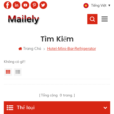
Tiếng Việt
TÌM
KIẾM
Tìm Kiếm
Trang Chủ
Hotel-Mini-Bar-Refrigerator
Không có gì!!
Grid View
List View
Tổng cộng
0
trang.
Thể loại